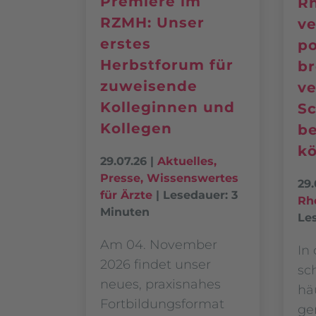
Premiere im
R
RZMH: Unser
ve
erstes
po
Herbstforum für
b
zuweisende
ve
Kolleginnen und
S
Kollegen
b
k
29.07.26
|
Aktuelles
,
Presse
,
Wissenswertes
Startseite
Articles posted by firstart
29.
für Ärzte
|
Lesedauer: 3
Rh
Minuten
Le
Am 04. November
In
2026 findet unser
sc
neues, praxisnahes
hä
Fortbildungsformat
ge