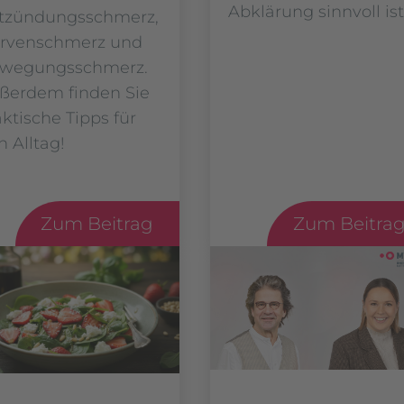
Abklärung sinnvoll ist
tzündungsschmerz,
rvenschmerz und
wegungsschmerz.
ßerdem finden Sie
aktische Tipps für
n Alltag!
Zum Beitrag
Zum Beitra