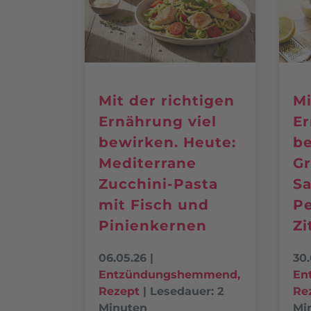
Mit der richtigen
Mi
Ernährung viel
Er
bewirken. Heute:
be
Mediterrane
Gr
Zucchini-Pasta
Sa
mit Fisch und
Pe
Pinienkernen
Zi
06.05.26
|
30.
Entzündungshemmend
,
En
Rezept
|
Lesedauer: 2
Re
Minuten
Mi