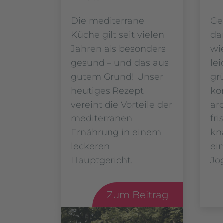
Die mediterrane
Ge
Küche gilt seit vielen
da
Jahren als besonders
wi
gesund – und das aus
le
gutem Grund! Unser
gr
heutiges Rezept
ko
vereint die Vorteile der
ar
mediterranen
fri
Ernährung in einem
kn
leckeren
ei
Hauptgericht.
Jo
Zum Beitrag