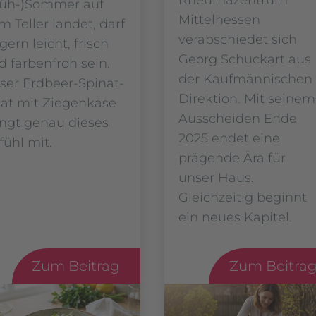
rüh-)Sommer auf
Mittelhessen
m Teller landet, darf
verabschiedet sich
gern leicht, frisch
Georg Schuckart aus
d farbenfroh sein.
der Kaufmännischen
ser Erdbeer-Spinat-
Direktion. Mit seinem
lat mit Ziegenkäse
Ausscheiden Ende
ingt genau dieses
2025 endet eine
fühl mit.
prägende Ära für
unser Haus.
Gleichzeitig beginnt
ein neues Kapitel.
Zum Beitrag
Zum Beitra