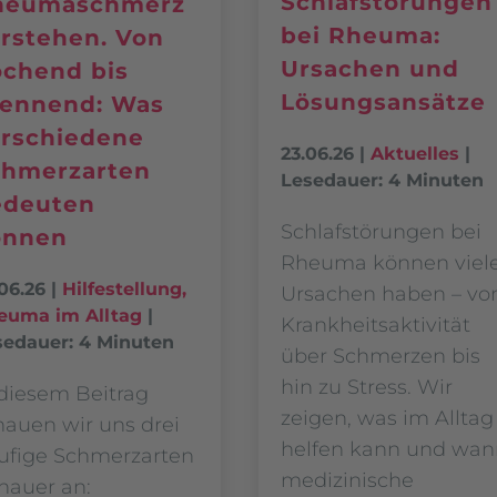
Schlafstörungen
heumaschmerz
bei Rheuma:
rstehen. Von
Ursachen und
chend bis
Lösungsansätze
rennend: Was
rschiedene
23.06.26
|
Aktuelles
|
chmerzarten
Lesedauer: 4 Minuten
edeuten
Schlafstörungen bei
önnen
Rheuma können viel
06.26
|
Hilfestellung
,
Ursachen haben – vo
euma im Alltag
|
Krankheitsaktivität
sedauer: 4 Minuten
über Schmerzen bis
hin zu Stress. Wir
 diesem Beitrag
zeigen, was im Alltag
hauen wir uns drei
helfen kann und wa
ufige Schmerzarten
medizinische
nauer an: