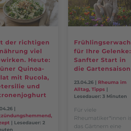
t der richtigen
Frühlingserwac
nährung viel
für Ihre Gelenke
wirken. Heute:
Sanfter Start in
üner Quinoa-
die Gartensaison
lat mit Rucola,
23.04.26
|
Rheuma im
tersilie und
Alltag
,
Tipps
|
tronenjoghurt
Lesedauer: 3 Minuten
04.26
|
Für viele
tzündungshemmend
,
Rheumatiker*innen i
zept
|
Lesedauer: 2
das Gärtnern eine
nuten