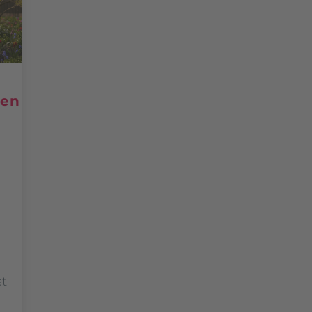
hen
:
st