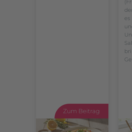
(F
de
es 
un
Un
Sa
br
Ge
Zum Beitrag