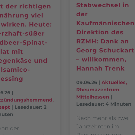
Stabwechsel in
t der richtigen
der
nährung viel
Kaufmännischen
wirken. Heute:
Direktion des
rzhaft-süßer
RZMH: Dank an
dbeer-Spinat-
Georg Schuckart
lat mit
– willkommen,
egenkäse und
Hannah Trenk
lsamico-
essing
09.06.26
|
Aktuelles
,
Rheumazentrum
06.26
|
Mittelhessen
|
tzündungshemmend
,
Lesedauer: 4 Minuten
zept
|
Lesedauer: 2
nuten
Nach mehr als zwei
Jahrzehnten im
nn der
Rheumazentrum