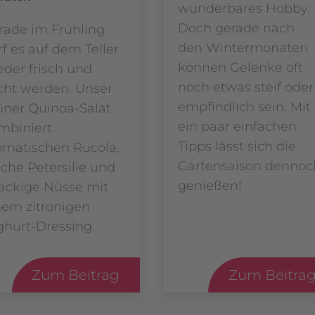
wunderbares Hobby.
Doch gerade nach
rade im Frühling
den Wintermonaten
rf es auf dem Teller
können Gelenke oft
eder frisch und
noch etwas steif oder
icht werden. Unser
empfindlich sein. Mit
üner Quinoa-Salat
ein paar einfachen
mbiniert
Tipps lässt sich die
omatischen Rucola,
Gartensaison dennoc
sche Petersilie und
genießen!
ackige Nüsse mit
nem zitronigen
ghurt-Dressing.
Zum Beitrag
Zum Beitra