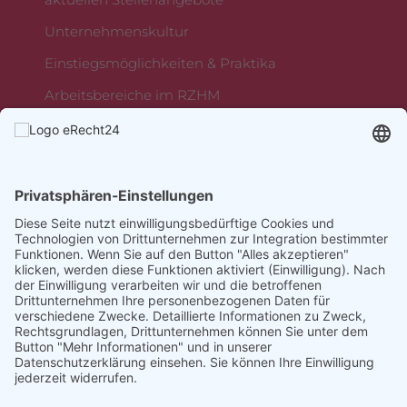
Unternehmenskultur
Einstiegsmöglichkeiten & Praktika
Arbeitsbereiche im RZHM
Rheumazentrum Mittelhessen
Sebastian-Kneipp-Straße 36,
35080 Bad Endbach
Diese Seite nutzt einwilligungsbedürftige Cookies und
Technologien von Drittunternehmen zur Integration bestimmter
Funktionen. Wenn Sie auf den Button "Alles akzeptieren"
klicken, werden diese Funktionen aktiviert (Einwilligung). Nach
der Einwilligung verarbeiten wir und die betroffenen
Drittunternehmen Ihre personenbezogenen Daten für
verschiedene Zwecke. Detaillierte Informationen zu Zweck,
Rechtsgrundlagen, Drittunternehmen können Sie unter dem
Button "Mehr Informationen" und in unserer