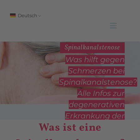
Deutsch
Spinalkanalstenose
Was hilft gegen
Schmerzen bei
Spinalkanalstenose?
Alle Infos zur
degenerativen
Erkrankung der
Was ist eine
Wirbelsäule
finden Sie hier