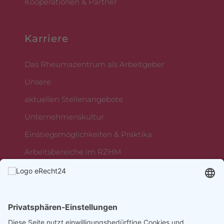
Kooperationen & Partner
Karriere
Das Rheumazentrum als Arbeitgeber
Unsere
aktuellen Stellenangebote
Unternehmenskultur
Einstiegsmöglichkeiten & Praktika
Arbeitsbereiche im RZHM
Rheumazentrum Mittelhessen
Sebastian-Kneipp-Straße 36,