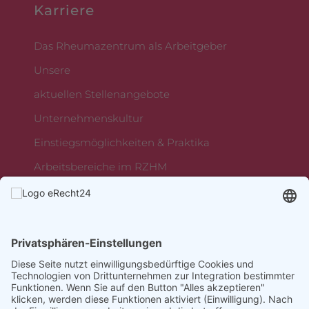
Karriere
Das Rheumazentrum als Arbeitgeber
Unsere
aktuellen Stellenangebote
Unternehmenskultur
Einstiegsmöglichkeiten & Praktika
Arbeitsbereiche im RZHM
Rheumazentrum Mittelhessen
Sebastian-Kneipp-Straße 36,
35080 Bad Endbach
Diese Seite nutzt einwilligungsbedürftige Cookies und
Technologien von Drittunternehmen zur Integration bestimmter
Funktionen. Wenn Sie auf den Button "Alles akzeptieren"