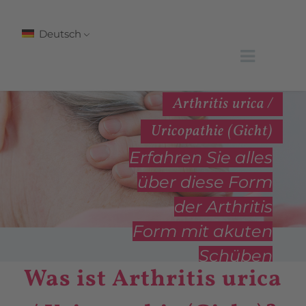
Deutsch
Arthritis urica /
Uricopathie (Gicht)
Erfahren Sie alles
über diese Form
der Arthritis
Form mit akuten
Schüben
Was ist Arthritis urica