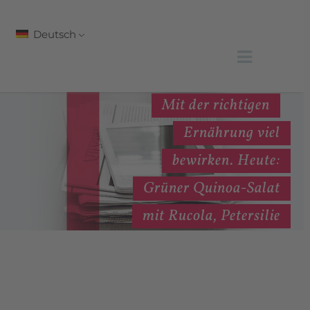
Deutsch
Mit der richtigen
Ernährung viel
bewirken. Heute:
Grüner Quinoa-Salat
mit Rucola, Petersilie
und Zitronenjoghurt