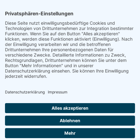
Rheumazentrum Mittelhessen
Sebastian-Kneipp-Straße 36,
35080 Bad Endbach
Diese Seite nutzt einwilligungsbedürftige Cookies und
Technologien von Drittunternehmen zur Integration bestimmter
Funktionen. Wenn Sie auf den Button "Alles akzeptieren"
klicken, werden diese Funktionen aktiviert (Einwilligung). Nach
der Einwilligung verarbeiten wir und die betroffenen
Drittunternehmen Ihre personenbezogenen Daten für
verschiedene Zwecke. Detaillierte Informationen zu Zweck,
Rechtsgrundlagen, Drittunternehmen können Sie unter dem
Button "Mehr Informationen" und in unserer
Impressum
Datenschutz
|
Datenschutzerklärung einsehen. Sie können Ihre Einwilligung
jederzeit widerrufen.
ABLEHNEN
AKZEPTIEREN
MEHR
Powered by
&