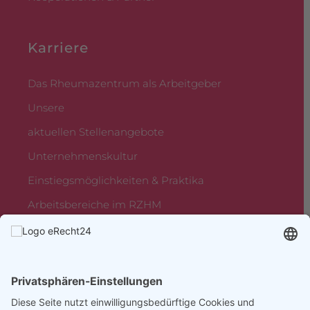
Karriere
Das Rheumazentrum als Arbeitgeber
Unsere
aktuellen Stellenangebote
Unternehmenskultur
Einstiegsmöglichkeiten & Praktika
Arbeitsbereiche im RZHM
Rheumazentrum Mittelhessen
Sebastian-Kneipp-Straße 36,