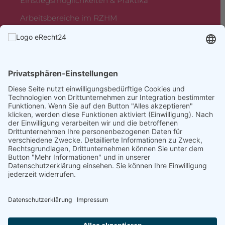
Einstiegsmöglichkeiten & Praktika
Arbeitsbereiche im RZHM
Rheumazentrum Mittelhessen
Sebastian-Kneipp-Straße 36,
35080 Bad Endbach
Diese Seite nutzt einwilligungsbedürftige Cookies und
Technologien von Drittunternehmen zur Integration bestimmter
Funktionen. Wenn Sie auf den Button "Alles akzeptieren"
klicken, werden diese Funktionen aktiviert (Einwilligung). Nach
der Einwilligung verarbeiten wir und die betroffenen
Drittunternehmen Ihre personenbezogenen Daten für
verschiedene Zwecke. Detaillierte Informationen zu Zweck,
Rechtsgrundlagen, Drittunternehmen können Sie unter dem
Button "Mehr Informationen" und in unserer
Impressum
Datenschutz
|
Datenschutzerklärung einsehen. Sie können Ihre Einwilligung
jederzeit widerrufen.