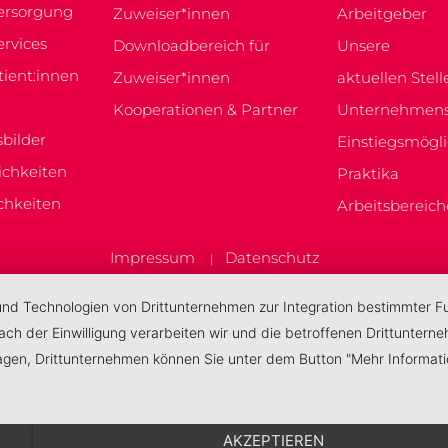
ersorgung
Zuweiser*innen
Arbeitgeber
ervices
Downloadbereich für
Unsere
tient:innen
Zuweiser*innen
aktuellen Stel
Kooperationen & Partner
Unternehmens
bilder
Einstiegsmögli
chkeiten
Praktika
chkeiten
Arbeitsbereic
Impressum
Datenschutz
|
 und Technologien von Drittunternehmen zur Integration bestimmter Fun
 Nach der Einwilligung verarbeiten wir und die betroffenen Drittunt
lagen, Drittunternehmen können Sie unter dem Button "Mehr Informat
AKZEPTIEREN