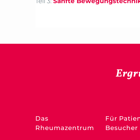
Teil 3:
Sanfte Bewegungstechni
Ergr
Das
Für Patie
Rheumazentrum
Besucher