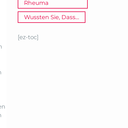
Rheuma
Wussten Sie, Dass…
[ez-toc]
n
n
en
n