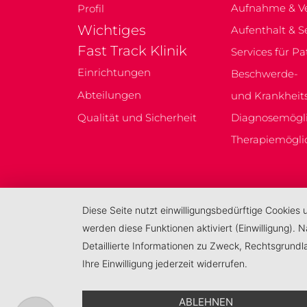
Aufnahme & V
Profil
Wichtiges
Aufenthalt & S
Fast Track Klinik
Services für Pa
Einrichtungen
Beschwerde-
Abteilungen
und Krankheits
Qualität und Sicherheit
Diagnosemögli
Therapiemögli
Diese Seite nutzt einwilligungsbedürftige Cookies
werden diese Funktionen aktiviert (Einwilligung).
Detaillierte Informationen zu Zweck, Rechtsgrund
Ihre Einwilligung jederzeit widerrufen.
ABLEHNEN