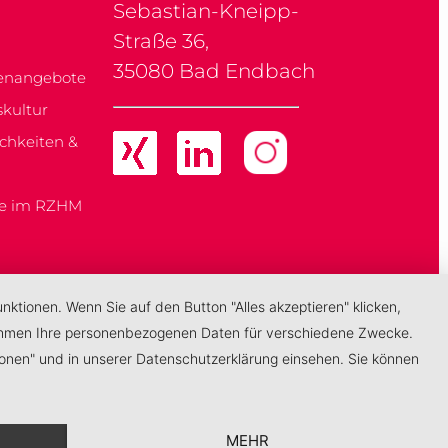
Sebastian-Kneipp-
Straße 36,
35080 Bad Endbach
lenangebote
kultur
chkeiten &
he im RZHM
ktionen. Wenn Sie auf den Button "Alles akzeptieren" klicken,
ernehmen Ihre personenbezogenen Daten für verschiedene Zwecke.
ionen" und in unserer Datenschutzerklärung einsehen. Sie können
MEHR