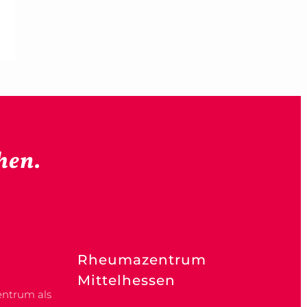
hen.
Rheumazentrum
Mittelhessen
ntrum als