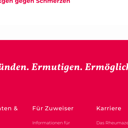
kgen gegen Schmerzen
ünden. Ermutigen. Ermöglic
nten &
Für Zuweiser
Karriere
Informationen für
Das Rheumaze