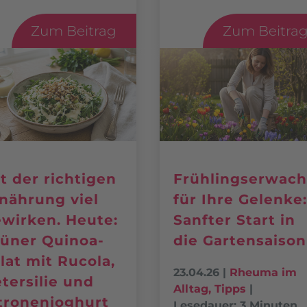
Zum Beitrag
Zum Beitra
t der richtigen
Frühlingserwac
nährung viel
für Ihre Gelenke
wirken. Heute:
Sanfter Start in
üner Quinoa-
die Gartensaison
lat mit Rucola,
23.04.26
|
Rheuma im
tersilie und
Alltag
,
Tipps
|
tronenjoghurt
Lesedauer: 3 Minuten