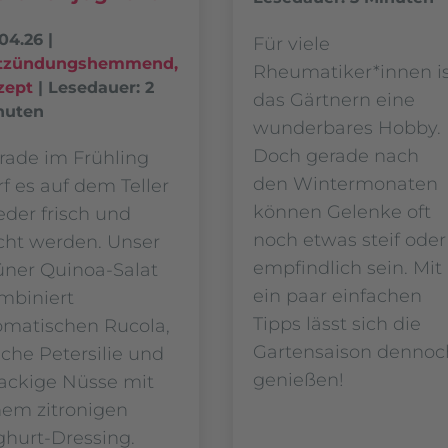
04.26
|
Für viele
tzündungshemmend
,
Rheumatiker*innen i
zept
|
Lesedauer: 2
das Gärtnern eine
nuten
wunderbares Hobby.
Doch gerade nach
rade im Frühling
den Wintermonaten
rf es auf dem Teller
können Gelenke oft
eder frisch und
noch etwas steif oder
icht werden. Unser
empfindlich sein. Mit
üner Quinoa-Salat
ein paar einfachen
mbiniert
Tipps lässt sich die
omatischen Rucola,
Gartensaison dennoc
sche Petersilie und
genießen!
ackige Nüsse mit
nem zitronigen
ghurt-Dressing.