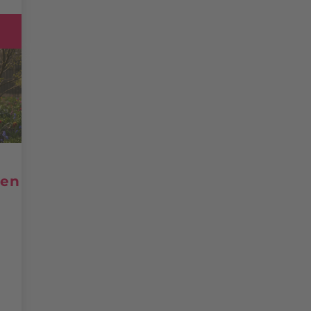
g
hen
: