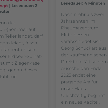
Lesedauer: 4 Minuten
zept
|
Lesedauer: 2
nuten
Nach mehr als zwei
Jahrzehnten im
nn der
Rheumazentrum
rüh-)Sommer auf
Mittelhessen
m Teller landet, darf
verabschiedet sich
gern leicht, frisch
Georg Schuckart aus
d farbenfroh sein.
der Kaufmännischen
ser Erdbeer-Spinat-
Direktion. Mit seinem
lat mit Ziegenkäse
Ausscheiden Ende
ingt genau dieses
2025 endet eine
fühl mit.
prägende Ära für
unser Haus.
Gleichzeitig beginnt
ein neues Kapitel.