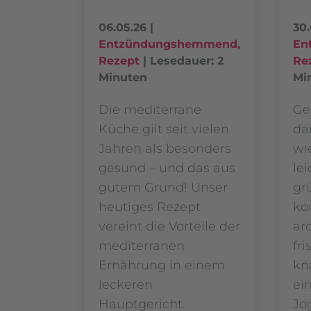
06.05.26
|
30.
Entzündungshemmend
,
En
Rezept
|
Lesedauer: 2
Re
Minuten
Mi
Die mediterrane
Ge
Küche gilt seit vielen
da
Jahren als besonders
wi
gesund – und das aus
le
gutem Grund! Unser
gr
heutiges Rezept
ko
vereint die Vorteile der
ar
mediterranen
fri
Ernährung in einem
kn
leckeren
ei
Hauptgericht.
Jo