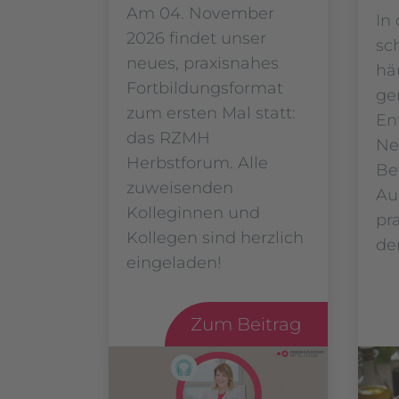
Am 04. November
In
2026 findet unser
sc
neues, praxisnahes
hä
Fortbildungsformat
ge
zum ersten Mal statt:
En
das RZMH
Ne
Herbstforum. Alle
Be
zuweisenden
Au
Kolleginnen und
pr
Kollegen sind herzlich
de
eingeladen!
Zum Beitrag