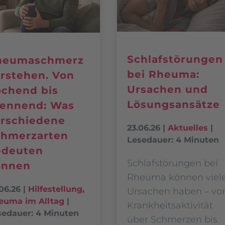
Schlafstörungen
heumaschmerz
bei Rheuma:
rstehen. Von
Ursachen und
chend bis
Lösungsansätze
rennend: Was
rschiedene
23.06.26
|
Aktuelles
|
chmerzarten
Lesedauer: 4 Minuten
edeuten
Schlafstörungen bei
önnen
Rheuma können viel
06.26
|
Hilfestellung
,
Ursachen haben – vo
euma im Alltag
|
Krankheitsaktivität
sedauer: 4 Minuten
über Schmerzen bis