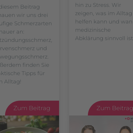
hin zu Stress. Wir
 diesem Beitrag
zeigen, was im Alltag
hauen wir uns drei
helfen kann und wa
ufige Schmerzarten
medizinische
nauer an:
Abklärung sinnvoll ist
tzündungsschmerz,
rvenschmerz und
wegungsschmerz.
ßerdem finden Sie
aktische Tipps für
n Alltag!
Zum Beitrag
Zum Beitra