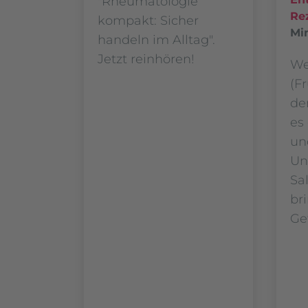
"Rheumatologie
Re
kompakt: Sicher
Mi
handeln im Alltag".
Jetzt reinhören!
We
(F
de
es 
un
Un
Sa
br
Ge