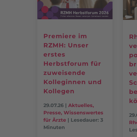
Premiere im
R
RZMH: Unser
ve
erstes
po
Herbstforum für
b
zuweisende
ve
Kolleginnen und
S
Kollegen
b
k
29.07.26
|
Aktuelles
,
Presse
,
Wissenswertes
29.
für Ärzte
|
Lesedauer: 3
Rh
Minuten
Le