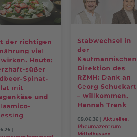
Stabwechsel in
t der richtigen
der
nährung viel
Kaufmännischen
wirken. Heute:
Direktion des
rzhaft-süßer
RZMH: Dank an
dbeer-Spinat-
Georg Schuckart
lat mit
– willkommen,
egenkäse und
Hannah Trenk
lsamico-
essing
09.06.26
|
Aktuelles
,
Rheumazentrum
06.26
|
Mittelhessen
|
tzündungshemmend
,