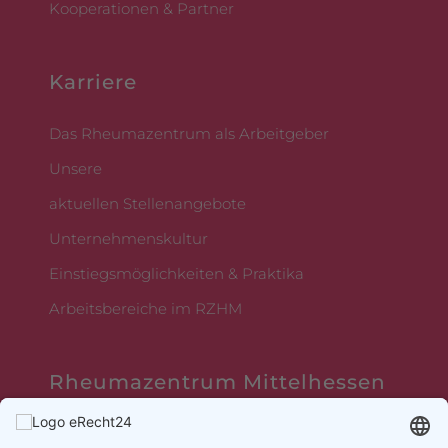
Kooperationen & Partner
Karriere
Das Rheumazentrum als Arbeitgeber
Unsere
aktuellen Stellenangebote
Unternehmenskultur
Einstiegsmöglichkeiten & Praktika
Arbeitsbereiche im RZHM
Rheumazentrum Mittelhessen
Sebastian-Kneipp-Straße 36,