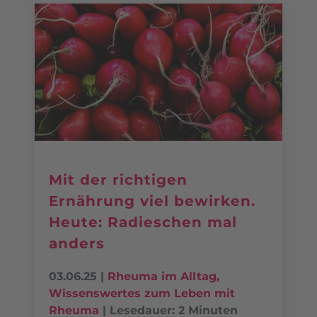
Mit der richtigen
Ernährung viel bewirken.
Heute: Radieschen mal
anders
03.06.25
|
Rheuma im Alltag
,
Wissenswertes zum Leben mit
Rheuma
|
Lesedauer: 2 Minuten