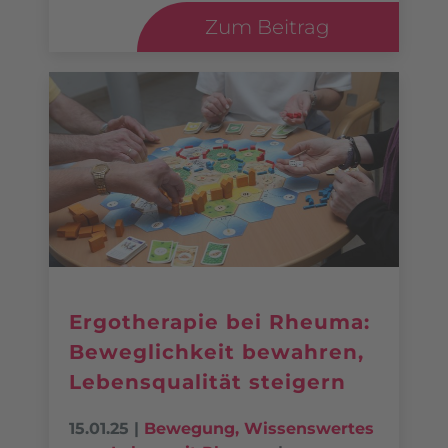
Zum Beitrag
Ergotherapie bei Rheuma:
Beweglichkeit bewahren,
Lebensqualität steigern
15.01.25
|
Bewegung
,
Wissenswertes