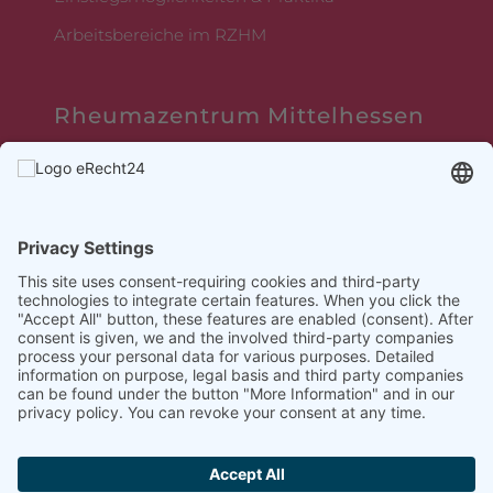
Arbeitsbereiche im RZHM
Rheumazentrum Mittelhessen
Sebastian-Kneipp-Straße 36,
35080 Bad Endbach
This site uses consent-requiring cookies and third-party
technologies to integrate certain features. When you click the
"Accept All" button, these features are enabled (consent).
After consent is given, we and the involved third-party
companies process your personal data for various purposes.
Detailed information on purpose, legal basis and third party
companies can be found under the button "More Information"
Impressum
Datenschutz
|
and in our privacy policy. You can revoke your consent at any
time.