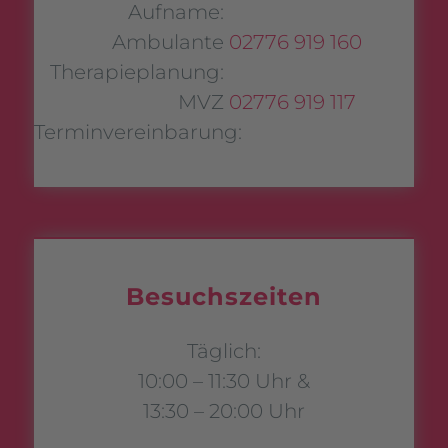
Aufname:
Ambulante
02776 919 160
Therapieplanung:
MVZ
02776 919 117
Terminvereinbarung:
Besuchszeiten
Täglich:
10:00 – 11:30 Uhr &
13:30 – 20:00 Uhr