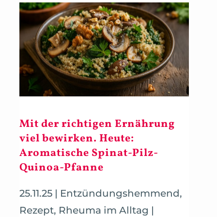
Mit der richtigen Ernährung
viel bewirken. Heute:
Aromatische Spinat-Pilz-
Quinoa-Pfanne
25.11.25
|
Entzündungshemmend
,
Rezept
,
Rheuma im Alltag
|