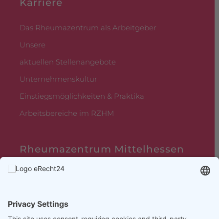
Karriere
Das Rheumazentrum als Arbeitgeber
Unsere
aktuellen Stellenangebote
Unternehmenskultur
Einstiegsmöglichkeiten & Praktika
Arbeitsbereiche im RZHM
Rheumazentrum Mittelhessen
Sebastian-Kneipp-Straße 36,
35080 Bad Endbach
This site uses consent-requiring cookies and third-party