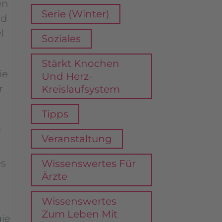
en
Serie (Winter)
nd
l
Soziales
Stärkt Knochen
ie
Und Herz-
r
Kreislaufsystem
Tipps
f
Veranstaltung
es
Wissenswertes Für
Ärzte
Wissenswertes
Zum Leben Mit
gie