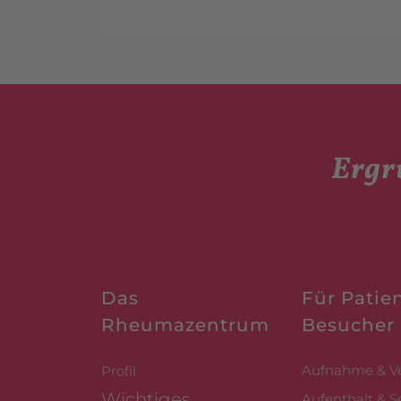
Ergr
Das
Für Patie
Rheumazentrum
Besucher
Aufnahme & V
Profil
Wichtiges
Aufenthalt & S