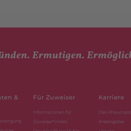
ünden. Ermutigen. Ermöglic
nten &
Für Zuweiser
Karriere
Informationen für
Das Rheumaze
ersorgung
Zuweiser*innen
Arbeitgeber
ervices
Downloadbereich für
Unsere