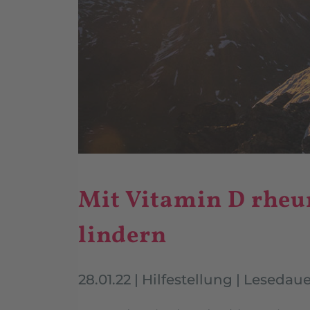
Mit Vitamin D rhe
lindern
28.01.22
|
Hilfestellung
|
Lesedaue